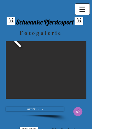
Schwanke Pferdesport
F o t o g a l e r i e
weiter . . . >
Datenschutz