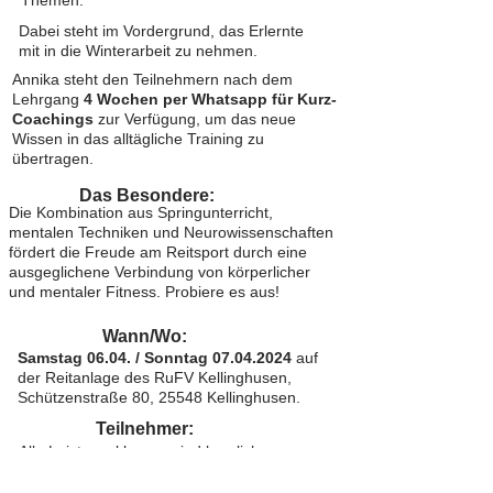
Themen.
Dabei steht im Vordergrund, das Erlernte
mit in die Winterarbeit zu nehmen.
Annika steht den Teilnehmern nach dem
Lehrgang
4 Wochen per Whatsapp für Kurz-
Coachings
zur Verfügung, um das neue
Wissen in das alltägliche Training zu
übertragen.
Das Besondere:
Die Kombination aus Springunterricht,
mentalen Techniken und Neurowissenschaften
fördert die Freude am Reitsport durch eine
ausgeglichene Verbindung von körperlicher
und mentaler Fitness. Probiere es aus!
Wann/Wo:
Samstag 06.04. / Sonntag
07.04.2024
auf
der Reitanlage des RuFV Kellinghusen,
Schützenstraße 80, 25548 Kellinghusen.
Teilnehmer:
Alle Leistungsklassen sind herzlich
willkommen.