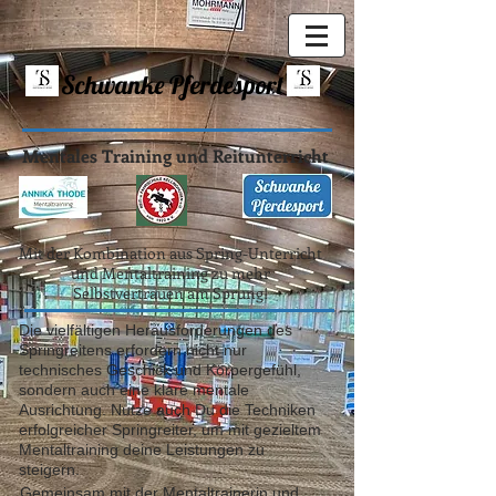
Schwanke Pferdesport
Mentales Training und Reitunterricht
Mit der Kombination aus Spring-Unterricht
und Mentaltraining zu mehr
Selbstvertrauen am Sprung!
Die vielfältigen Herausforderungen des
Springreitens erfordern nicht nur
technisches Geschick und Körpergefühl,
sondern auch eine klare mentale
Ausrichtung. Nutze auch Du die Techniken
erfolgreicher Springreiter, um mit gezieltem
Mentaltraining deine Leistungen zu
steigern.
Gemeinsam mit der Mentaltrainerin und