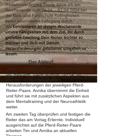
Reitlehrerin
Annika Thode
führe ich am
Wochenende vom
06.04. - 07.04.2024
bei
der Reit- und Fahrschule Kellinghusen
einen besonderen Lehrgang durch.
kombinieren an diesem Wochenende
Wir
unsere Fähigkeiten mit dem Ziel, Dir durch
gezieltes Coaching Dein Reiten leichter zu
machen und Dich mit Deinen
Herausforderungen gelassener umgehen zu
lassen.
Der Ablauf:
Jeder Teilneher reitet pro Tag 45 Minuten in
der Reithalle. Dabei arbeitet Tim ca. 30
Minuten an den individuellen
Herausforderungen der jeweiligen Pferd-
Reiter-Paare. Annika übernimmt die Einheit
und führt sie mit zusätzlichen Aspekten aus
dem Mentaltraining und der Neuroathletik
weiter.
Am zweiten Tag überprüfen und festigen die
Reiter das am Vortag Erlernte. Individuell
ausgerichtet auf die Pferd-Reiter-Paare
arbeiten Tim und Annika an aktuellen